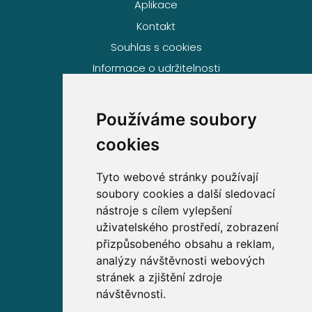
Aplikace
Kontakt
Souhlas s cookies
Informace o udržitelnosti
Používáme soubory
Volejte zdarma na
cookies
800 63 63 63
Tyto webové stránky používají
soubory cookies a další sledovací
Sídlo společnosti
nástroje s cílem vylepšení
uživatelského prostředí, zobrazení
Partners Financial Services, a.s.
přizpůsobeného obsahu a reklam,
Prague Gate, 4. patro,
analýzy návštěvnosti webových
Türkova 2319/5b, 149 00
stránek a zjištění zdroje
Praha 4 – Chodov
návštěvnosti.