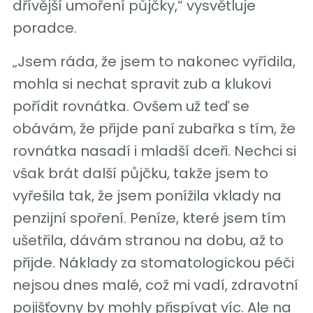
dřívější umoření půjčky,“ vysvětluje
poradce.
„Jsem ráda, že jsem to nakonec vyřídila,
mohla si nechat spravit zub a klukovi
pořídit rovnátka. Ovšem už teď se
obávám, že přijde paní zubařka s tím, že
rovnátka nasadí i mladší dceři. Nechci si
však brát další půjčku, takže jsem to
vyřešila tak, že jsem ponížila vklady na
penzijní spoření. Peníze, které jsem tím
ušetřila, dávám stranou na dobu, až to
přijde. Náklady za stomatologickou péči
nejsou dnes malé, což mi vadí, zdravotní
pojišťovny by mohly přispívat víc. Ale na