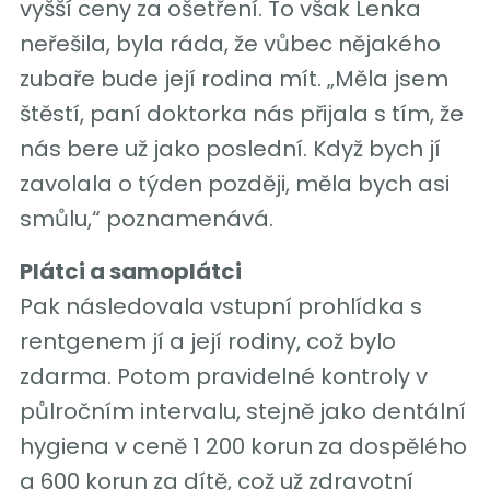
vyšší ceny za ošetření. To však Lenka
neřešila, byla ráda, že vůbec nějakého
zubaře bude její rodina mít. „Měla jsem
štěstí, paní doktorka nás přijala s tím, že
nás bere už jako poslední. Když bych jí
zavolala o týden později, měla bych asi
smůlu,“ poznamenává.
Plátci a samoplátci
Pak následovala vstupní prohlídka s
rentgenem jí a její rodiny, což bylo
zdarma. Potom pravidelné kontroly v
půlročním intervalu, stejně jako dentální
hygiena v ceně 1 200 korun za dospělého
a 600 korun za dítě, což už zdravotní