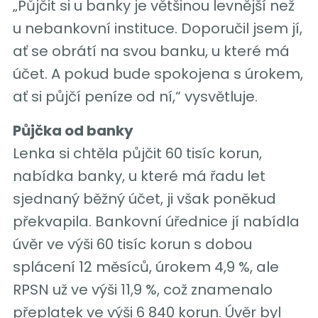
„Půjčit si u banky je většinou levnější než
u nebankovní instituce. Doporučil jsem jí,
ať se obrátí na svou banku, u které má
účet. A pokud bude spokojena s úrokem,
ať si půjčí peníze od ní,“ vysvětluje.
Půjčka od banky
Lenka si chtěla půjčit 60 tisíc korun,
nabídka banky, u které má řadu let
sjednaný běžný účet, ji však poněkud
překvapila. Bankovní úřednice jí nabídla
úvěr ve výši 60 tisíc korun s dobou
splácení 12 měsíců, úrokem 4,9 %, ale
RPSN už ve výši 11,9 %, což znamenalo
přeplatek ve výši 6 840 korun. Úvěr byl