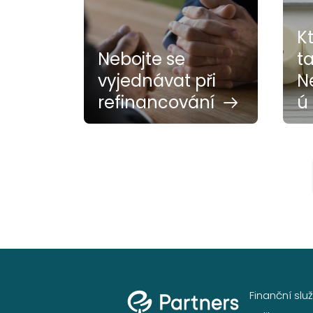
K
Nebojte se
t
vyjednávat při
N
refinancování
ú 
Finanční slu