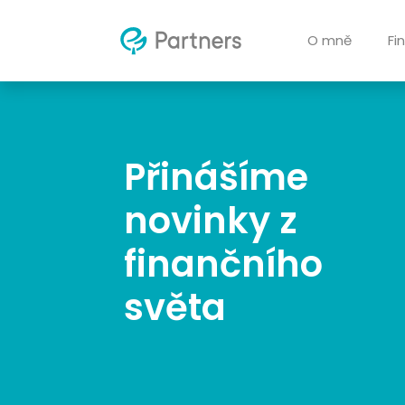
O mně
Fi
Přinášíme
novinky z
finančního
světa