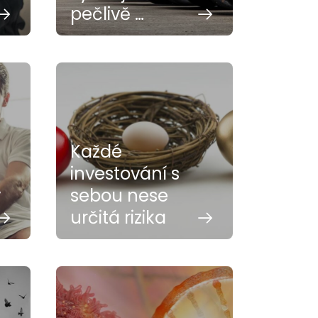
pečlivě …
Každé
investování s
v
sebou nese
určitá rizika