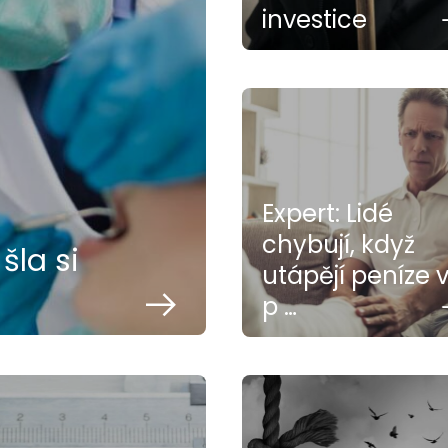
investice
Expert: Lidé
chybují, když
šla si
utápějí peníze 
p …