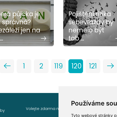
terá půjčka je
Pojištění rizika
a správná?
sebevraždy by
ezáleží jen na
nemělo být
…
tab …
1
2
119
120
121
Používáme sou
Volejte zdarma na
Sídlo společnosti
žby
Tyto webové stránky po