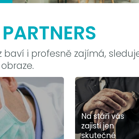
 PARTNERS
 baví i profesně zajímá, sleduj
 obraze.
Na stáří vás
zajistí jen
skutečné