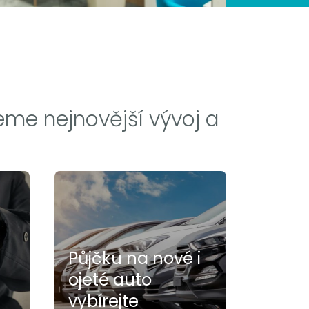
eme nejnovější vývoj a
Půjčku na nové i
ojeté auto
vybírejte